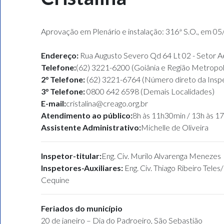
Aprovação em Plenário e instalação: 316ª S.O., em 0
Endereço:
Rua Augusto Severo Qd 64 Lt 02 - Setor 
Telefone:
(62) 3221-6200 (Goiânia e Região Metropol
2° Telefone:
(62) 3221-6764 (Número direto da Inspe
3° Telefone:
0800 642 6598 (Demais Localidades)
E-mail:
cristalina@creago.org.br
Atendimento ao público:
8h às 11h30min / 13h às 1
Assistente Administrativo:
Michelle de Oliveira
Inspetor-titular:
Eng. Civ. Murilo Alvarenga Menezes
Inspetores-Auxiliares:
Eng. Civ. Thiago Ribeiro Teles
Cequine
Feriados do município
20 de janeiro – Dia do Padroeiro, São Sebastião