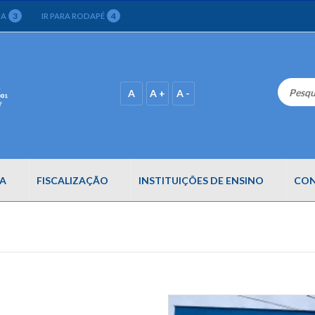
3
4
CA
IR PARA RODAPÉ
A
A +
A -
A
FISCALIZAÇÃO
INSTITUIÇÕES DE ENSINO
CON