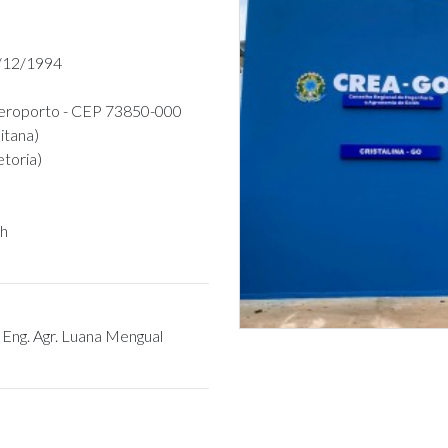
5/12/1994
Aeroporto - CEP 73850-000
itana)
toria)
7h
/ Eng. Agr. Luana Mengual