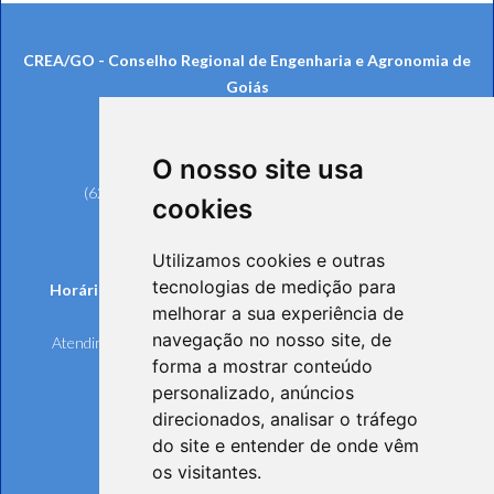
CREA/GO - Conselho Regional de Engenharia e Agronomia de
Goiás
Rua 239, nº 561, Setor Universitário
CEP: 74605-070 - Goiânia/GO
O nosso site usa
Telefones:
(62) 3221-6200 (Goiânia e Região Metropolitana)
cookies
0800 642 6598 (Demais Localidades)
(62) 3221-6297 (Ouvidoria)
Utilizamos cookies e outras
tecnologias de medição para
Horários de funcionamento de Segunda à Sexta-feira:
melhorar a sua experiência de
Atendimento Online e Telefônico: 8h às 17h
navegação no nosso site, de
Atendimento Presencial: 8h às 17h, mediante agendamento
forma a mostrar conteúdo
personalizado, anúncios
direcionados, analisar o tráfego
do site e entender de onde vêm
os visitantes.