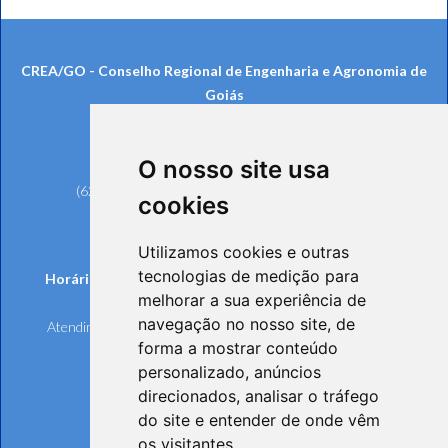
CREA/GO - Conselho Regional de Engenharia e Agronomia de
Goiás
Rua 239, nº 561, Setor Universitário
CEP: 74605-070 - Goiânia/GO
O nosso site usa
Telefones:
(62) 3221-6200 (Goiânia e Região Metropolitana)
cookies
0800 642 6598 (Demais Localidades)
(62) 3221-6297 (Ouvidoria)
Utilizamos cookies e outras
tecnologias de medição para
Horários de funcionamento de Segunda à Sexta-feira:
melhorar a sua experiência de
Atendimento Online e Telefônico: 8h às 17h
navegação no nosso site, de
Atendimento Presencial: 8h às 17h, mediante agendamento
forma a mostrar conteúdo
personalizado, anúncios
direcionados, analisar o tráfego
do site e entender de onde vêm
os visitantes.