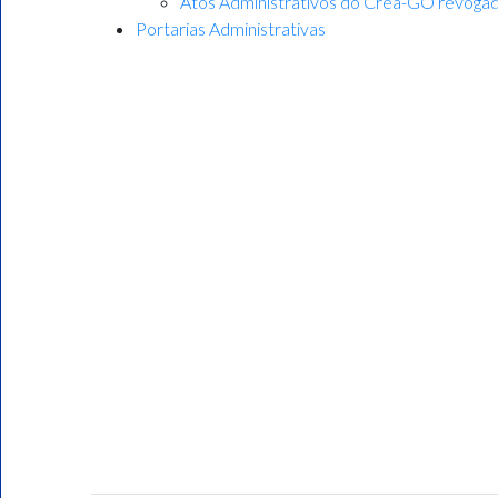
Atos Administrativos do Crea-GO revoga
Portarias Administrativas