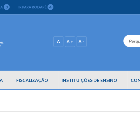
3
4
CA
IR PARA RODAPÉ
A
A +
A -
A
FISCALIZAÇÃO
INSTITUIÇÕES DE ENSINO
CON