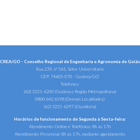
CREA/GO - Conselho Regional de Engenharia e Agronomia de Goiás
Rua 239, nº 561, Setor Universitário
CEP: 74605-070 - Goiânia/GO
Telefones:
(62) 3221-6200 (Goiânia e Região Metropolitana)
0800 642 6598 (Demais Localidades)
(62) 3221-6297 (Ouvidoria)
Horários de funcionamento de Segunda à Sexta-feira:
Atendimento Online e Telefônico: 8h às 17h
Atendimento Presencial: 8h às 17h, mediante agendamento