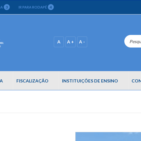
3
4
CA
IR PARA RODAPÉ
A
A +
A -
A
FISCALIZAÇÃO
INSTITUIÇÕES DE ENSINO
CON