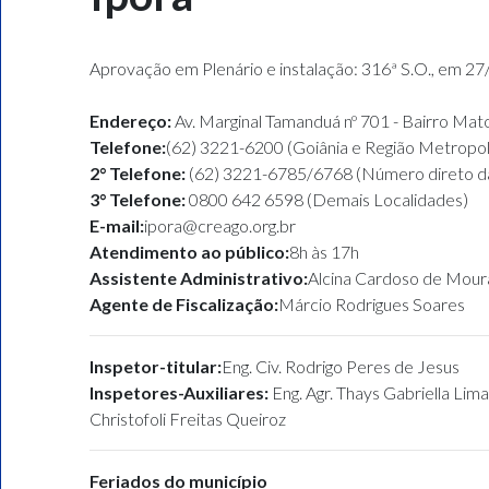
Aprovação em Plenário e instalação: 316ª S.O., em 2
Endereço:
Av. Marginal Tamanduá nº 701 - Bairro Ma
Telefone:
(62) 3221-6200 (Goiânia e Região Metropol
2° Telefone:
(62) 3221-6785/6768 (Número direto da
3° Telefone:
0800 642 6598 (Demais Localidades)
E-mail:
ipora@creago.org.br
Atendimento ao público:
8h às 17h
Assistente Administrativo:
Alcina Cardoso de Moura,
Agente de Fiscalização:
Márcio Rodrigues Soares
Inspetor-titular:
Eng. Civ. Rodrigo Peres de Jesus
Inspetores-Auxiliares:
Eng. Agr. Thays Gabriella Lima 
Christofoli Freitas Queiroz
Feriados do município