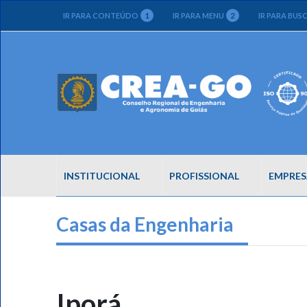
1
2
IR PARA CONTEÚDO
IR PARA MENU
IR PARA BUS
INSTITUCIONAL
PROFISSIONAL
EMPRES
Casas da Engenharia
Iporá