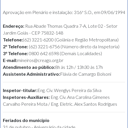
Aprovação em Plenário e instalação: 316ª S.O., em 09/06/1994
Endereço:
Rua Abade Thomas Quadra 7-A, Lote 02 - Setor
Jardim Goiás - CEP 75832-148
Telefone:
(62) 3221-6200 (Goiânia e Região Metropolitana)
2° Telefone:
(62) 3221-6756 (Número direto da Inspetoria)
3° Telefone:
0800 642 6598 (Demais Localidades)
E-mail:
mineiros@creago.org.br
Atendimento ao público:
8h às 12h / 13h30 às 17h
Assistente Administrativo:
Flávia de Camargo Bolsoni
Inspetor-titular:
Eng. Civ. Wenglys Pereira da Silva
Inspetores-Auxiliares:
Eng. Civ. Ana Carolina Gimenes
Carvalho Pereira Mota / Eng. Eletric. Alex Santos Rodrigues
Feriados do município
31 de outubro - Aniversário da cidade