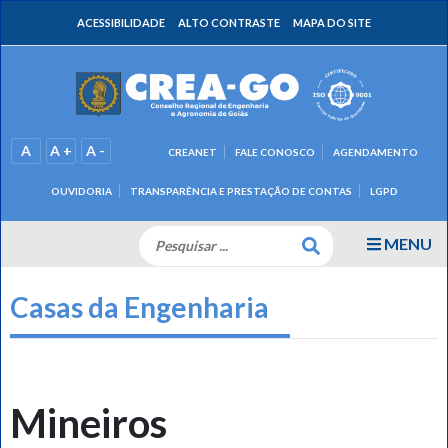
ACESSIBILIDADE
ALTO CONTRASTE
MAPA DO SITE
A
A +
A -
CREANET
FALE CONOSCO
AGENDAMENTO
OUVIDORIA
TRANSPARÊNCIA E PRESTAÇÃO DE CONTAS
LGPD
MENU
Casas da Engenharia
Mineiros