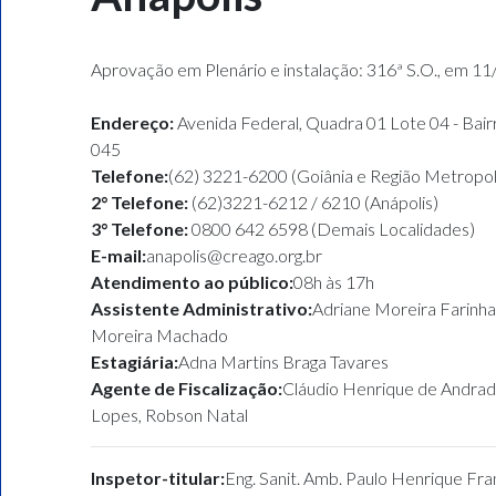
Aprovação em Plenário e instalação: 316ª S.O., em 1
Endereço:
Avenida Federal, Quadra 01 Lote 04 - Ba
045
Telefone:
(62) 3221-6200 (Goiânia e Região Metropol
2° Telefone:
(62)3221-6212 / 6210 (Anápolis)
3° Telefone:
0800 642 6598 (Demais Localidades)
E-mail:
anapolis@creago.org.br
Atendimento ao público:
08h às 17h
Assistente Administrativo:
Adriane Moreira Farin
Moreira Machado
Estagiária:
Adna Martins Braga Tavares
Agente de Fiscalização:
Cláudio Henrique de Andrad
Lopes, Robson Natal
Inspetor-titular:
Eng. Sanit. Amb. Paulo Henrique Fra