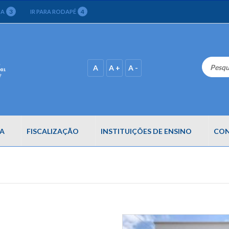
3
4
CA
IR PARA RODAPÉ
A
A +
A -
A
FISCALIZAÇÃO
INSTITUIÇÕES DE ENSINO
CON