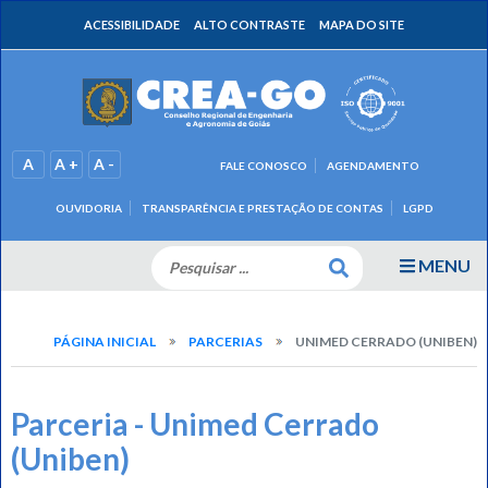
ACESSIBILIDADE
ALTO CONTRASTE
MAPA DO SITE
A
A +
A -
FALE CONOSCO
AGENDAMENTO
OUVIDORIA
TRANSPARÊNCIA E PRESTAÇÃO DE CONTAS
LGPD
MENU
PÁGINA INICIAL
PARCERIAS
UNIMED CERRADO (UNIBEN)
Parceria - Unimed Cerrado
(Uniben)