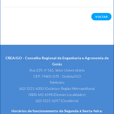
VOLTAR
CREA/GO - Conselho Regional de Engenharia e Agronomia de
Goiás
Rua 239, nº 561, Setor Universitário
CEP: 74605-070 - Goiânia/GO
Telefones:
(62) 3221-6200 (Goiânia e Região Metropolitana)
0800 642 6598 (Demais Localidades)
(62) 3221-6297 (Ouvidoria)
Horários de funcionamento de Segunda à Sexta-feira: