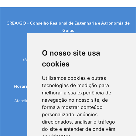
CREA/GO - Conselho Regional de Engenharia e Agronomia de
Goiás
Rua 239, nº 561, Setor Universitário
CEP: 74605-070 - Goiânia/GO
O nosso site usa
Telefones:
(62) 3221-6200 (Goiânia e Região Metropolitana)
cookies
0800 642 6598 (Demais Localidades)
(62) 3221-6297 (Ouvidoria)
Utilizamos cookies e outras
tecnologias de medição para
Horários de funcionamento de Segunda à Sexta-feira:
melhorar a sua experiência de
Atendimento Online e Telefônico: 8h às 17h
navegação no nosso site, de
Atendimento Presencial: 8h às 17h, mediante agendamento
forma a mostrar conteúdo
personalizado, anúncios
direcionados, analisar o tráfego
do site e entender de onde vêm