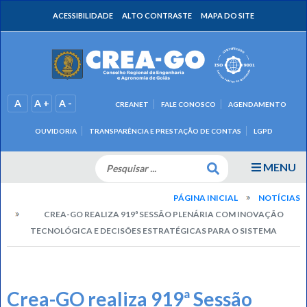
ACESSIBILIDADE
ALTO CONTRASTE
MAPA DO SITE
A
A +
A -
CREANET
FALE CONOSCO
AGENDAMENTO
OUVIDORIA
TRANSPARÊNCIA E PRESTAÇÃO DE CONTAS
LGPD
MENU
PÁGINA INICIAL
NOTÍCIAS
CREA-GO REALIZA 919ª SESSÃO PLENÁRIA COM INOVAÇÃO
TECNOLÓGICA E DECISÕES ESTRATÉGICAS PARA O SISTEMA
Crea-GO realiza 919ª Sessão