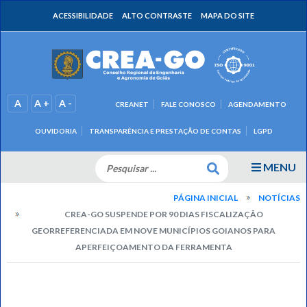
ACESSIBILIDADE
ALTO CONTRASTE
MAPA DO SITE
A
A +
A -
CREANET
FALE CONOSCO
AGENDAMENTO
OUVIDORIA
TRANSPARÊNCIA E PRESTAÇÃO DE CONTAS
LGPD
MENU
PÁGINA INICIAL
NOTÍCIAS
CREA-GO SUSPENDE POR 90 DIAS FISCALIZAÇÃO
GEORREFERENCIADA EM NOVE MUNICÍPIOS GOIANOS PARA
APERFEIÇOAMENTO DA FERRAMENTA