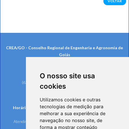
VOLTAR
CREA/GO - Conselho Regional de Engenharia e Agronomia de
Goiás
Rua 239, nº 561, Setor Universitário
CEP: 74605-070 - Goiânia/GO
O nosso site usa
Telefones:
(62) 3221-6200 (Goiânia e Região Metropolitana)
cookies
0800 642 6598 (Demais Localidades)
(62) 3221-6297 (Ouvidoria)
Utilizamos cookies e outras
tecnologias de medição para
Horários de funcionamento de Segunda à Sexta-feira:
melhorar a sua experiência de
Atendimento Online e Telefônico: 8h às 17h
navegação no nosso site, de
Atendimento Presencial: 8h às 17h, mediante agendamento
forma a mostrar conteúdo