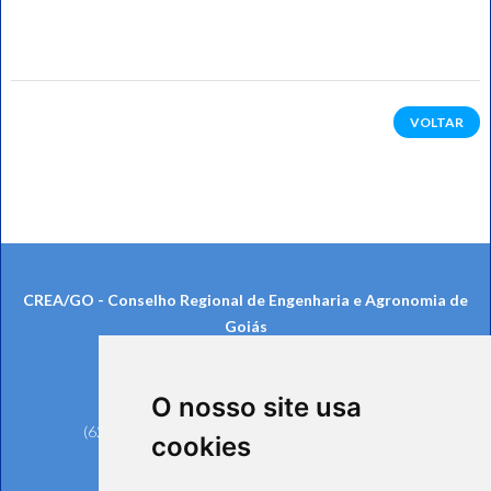
VOLTAR
CREA/GO - Conselho Regional de Engenharia e Agronomia de
Goiás
Rua 239, nº 561, Setor Universitário
CEP: 74605-070 - Goiânia/GO
O nosso site usa
Telefones:
(62) 3221-6200 (Goiânia e Região Metropolitana)
cookies
0800 642 6598 (Demais Localidades)
(62) 3221-6297 (Ouvidoria)