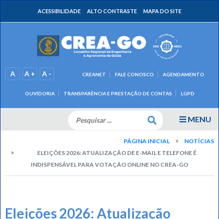
ACESSIBILIDADE
ALTO CONTRASTE
MAPA DO SITE
A
A +
A -
CREANET
FALE CONOSCO
AGENDAMENTO
OUVIDORIA
TRANSPARÊNCIA E PRESTAÇÃO DE CONTAS
LGPD
MENU
PÁGINA INICIAL
NOTÍCIAS
ELEIÇÕES 2026: ATUALIZAÇÃO DE E-MAIL E TELEFONE É
INDISPENSÁVEL PARA VOTAÇÃO ONLINE NO CREA-GO
Eleições 2026: Atualização