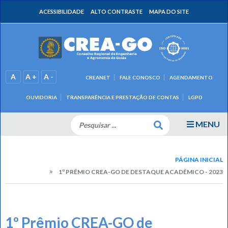
ACESSIBILIDADE
ALTO CONTRASTE
MAPA DO SITE
A
A +
A -
CREANET
FALE CONOSCO
AGENDAMENTO
OUVIDORIA
TRANSPARÊNCIA E PRESTAÇÃO DE CONTAS
LGPD
MENU
PÁGINA INICIAL
1º PRÊMIO CREA-GO DE DESTAQUE ACADÊMICO - 2023
1º Prêmio CREA-GO de