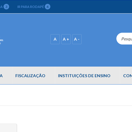
3
4
CA
IR PARA RODAPÉ
A
A +
A -
A
FISCALIZAÇÃO
INSTITUIÇÕES DE ENSINO
CON