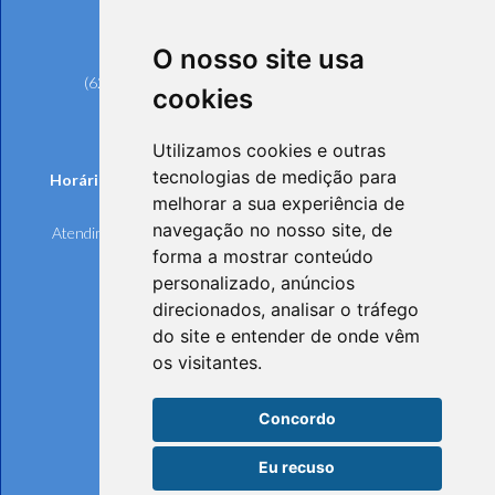
Rua 239, nº 561, Setor Universitário
CEP: 74605-070 - Goiânia/GO
O nosso site usa
Telefones:
(62) 3221-6200 (Goiânia e Região Metropolitana)
cookies
0800 642 6598 (Demais Localidades)
(62) 3221-6297 (Ouvidoria)
Utilizamos cookies e outras
tecnologias de medição para
Horários de funcionamento de Segunda à Sexta-feira:
melhorar a sua experiência de
Atendimento Online e Telefônico: 8h às 17h
navegação no nosso site, de
Atendimento Presencial: 8h às 17h, mediante agendamento
forma a mostrar conteúdo
personalizado, anúncios
direcionados, analisar o tráfego
do site e entender de onde vêm
os visitantes.
Concordo
Eu recuso