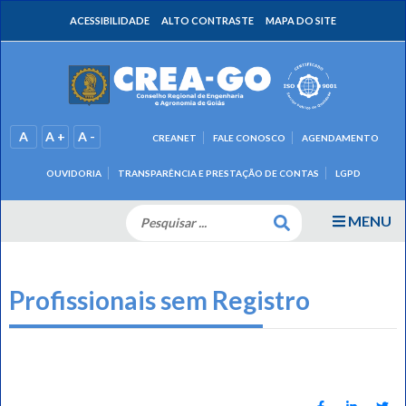
ACESSIBILIDADE
ALTO CONTRASTE
MAPA DO SITE
A
A +
A -
CREANET
FALE CONOSCO
AGENDAMENTO
OUVIDORIA
TRANSPARÊNCIA E PRESTAÇÃO DE CONTAS
LGPD
MENU
Profissionais sem Registro