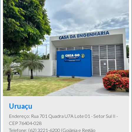
Uruaçu
Endereço: Rua 701 Quadra U7A Lote 01 - Setor Sul II -
CEP 76404-028
Telefone: (62) 3221-6200 (Goiânia e Região