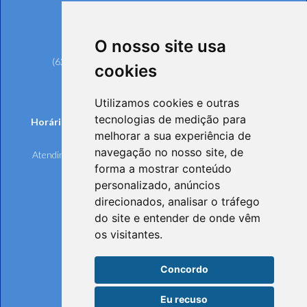
Rua 239, nº 561, Setor Universitário
CEP: 74605-070 - Goiânia/GO
O nosso site usa
Telefones:
(62) 3221-6200 (Goiânia e Região Metropolitana)
cookies
0800 642 6598 (Demais Localidades)
(62) 3221-6297 (Ouvidoria)
Utilizamos cookies e outras
tecnologias de medição para
Horários de funcionamento de Segunda à Sexta-feira:
melhorar a sua experiência de
Atendimento Online e Telefônico: 8h às 17h
navegação no nosso site, de
Atendimento Presencial: 8h às 17h, mediante agendamento
forma a mostrar conteúdo
personalizado, anúncios
direcionados, analisar o tráfego
do site e entender de onde vêm
os visitantes.
Concordo
Eu recuso