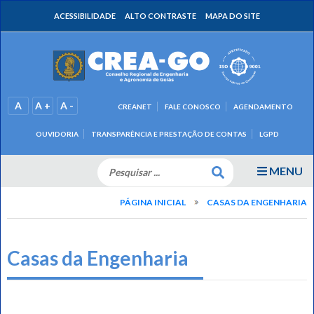
ACESSIBILIDADE
ALTO CONTRASTE
MAPA DO SITE
A
A +
A -
CREANET
FALE CONOSCO
AGENDAMENTO
OUVIDORIA
TRANSPARÊNCIA E PRESTAÇÃO DE CONTAS
LGPD
MENU
PÁGINA INICIAL
CASAS DA ENGENHARIA
Casas da Engenharia