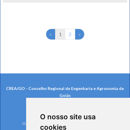
Previous
Next
«
1
2
»
CREA/GO - Conselho Regional de Engenharia e Agronomia de
Goiás
Rua 239, nº 561, Setor Universitário
CEP: 74605-070 - Goiânia/GO
O nosso site usa
Telefones:
(62) 3221-6200 (Goiânia e Região Metropolitana)
cookies