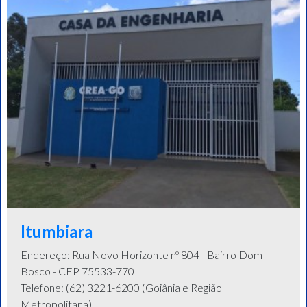
Itumbiara
Endereço: Rua Novo Horizonte nº 804 - Bairro Dom
Bosco - CEP 75533-770
Telefone: (62) 3221-6200 (Goiânia e Região
Metropolitana)