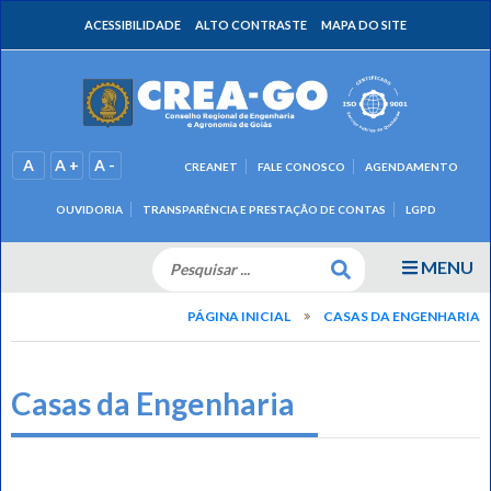
ACESSIBILIDADE
ALTO CONTRASTE
MAPA DO SITE
A
A +
A -
CREANET
FALE CONOSCO
AGENDAMENTO
OUVIDORIA
TRANSPARÊNCIA E PRESTAÇÃO DE CONTAS
LGPD
MENU
PÁGINA INICIAL
CASAS DA ENGENHARIA
Casas da Engenharia