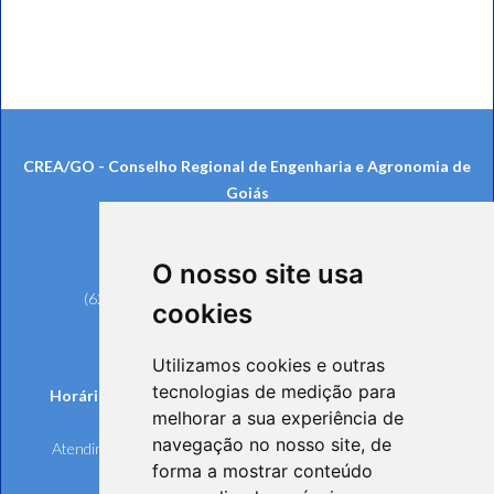
CREA/GO - Conselho Regional de Engenharia e Agronomia de
Goiás
Rua 239, nº 561, Setor Universitário
CEP: 74605-070 - Goiânia/GO
O nosso site usa
Telefones:
(62) 3221-6200 (Goiânia e Região Metropolitana)
cookies
0800 642 6598 (Demais Localidades)
(62) 3221-6297 (Ouvidoria)
Utilizamos cookies e outras
tecnologias de medição para
Horários de funcionamento de Segunda à Sexta-feira:
melhorar a sua experiência de
Atendimento Online e Telefônico: 8h às 17h
navegação no nosso site, de
Atendimento Presencial: 8h às 17h, mediante agendamento
forma a mostrar conteúdo