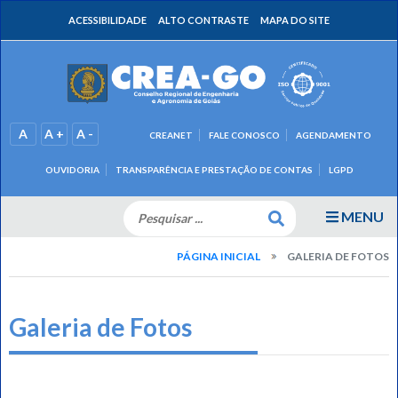
ACESSIBILIDADE
ALTO CONTRASTE
MAPA DO SITE
A
A +
A -
CREANET
FALE CONOSCO
AGENDAMENTO
OUVIDORIA
TRANSPARÊNCIA E PRESTAÇÃO DE CONTAS
LGPD
MENU
PÁGINA INICIAL
GALERIA DE FOTOS
Galeria de Fotos