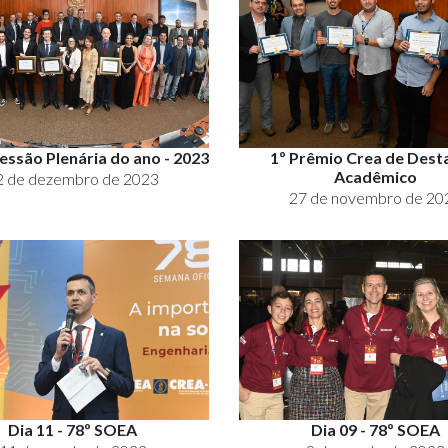
essão Plenária do ano - 2023
1º Prêmio Crea de Des
Acadêmico
2 de dezembro de 2023
27 de novembro de 20
Dia 11 - 78º SOEA
Dia 09 - 78º SOEA