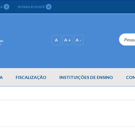
3
4
CA
IR PARA RODAPÉ
A
A +
A -
A
FISCALIZAÇÃO
INSTITUIÇÕES DE ENSINO
CON