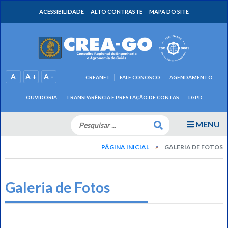
ACESSIBILIDADE
ALTO CONTRASTE
MAPA DO SITE
A
A +
A -
CREANET
FALE CONOSCO
AGENDAMENTO
OUVIDORIA
TRANSPARÊNCIA E PRESTAÇÃO DE CONTAS
LGPD
MENU
PÁGINA INICIAL
GALERIA DE FOTOS
Galeria de Fotos