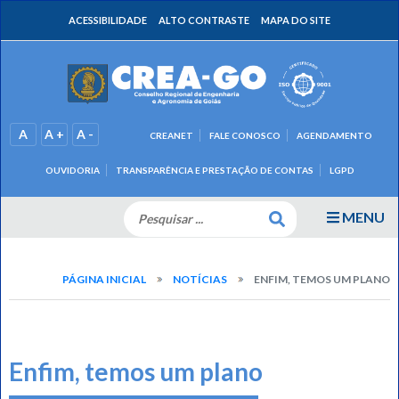
ACESSIBILIDADE
ALTO CONTRASTE
MAPA DO SITE
A
A +
A -
CREANET
FALE CONOSCO
AGENDAMENTO
OUVIDORIA
TRANSPARÊNCIA E PRESTAÇÃO DE CONTAS
LGPD
MENU
PÁGINA INICIAL
NOTÍCIAS
ENFIM, TEMOS UM PLANO
Enfim, temos um plano