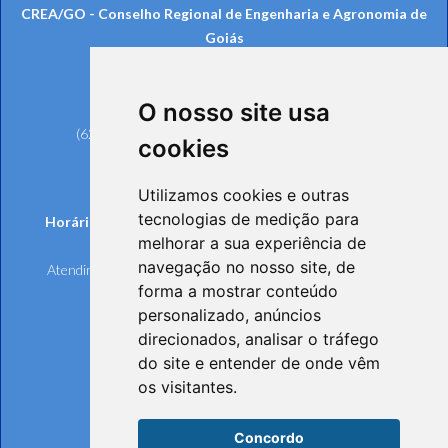
CREA/GO - Conselho Regional de Engenharia e Agronomia de
Goiás
Rua 239, nº 561, Setor Universitário
CEP: 74605-070 - Goiânia/GO
O nosso site usa
Telefones:
(62) 3221-6200 (Goiânia e Região Metropolitana)
cookies
0800 642 6598 (Demais Localidades)
(62) 3221-6297 (Ouvidoria)
Utilizamos cookies e outras
tecnologias de medição para
Horários de funcionamento de Segunda à Sexta-feira:
melhorar a sua experiência de
Atendimento Online e Telefônico: 8h às 17h
navegação no nosso site, de
Atendimento Presencial: 8h às 17h, mediante agendamento
forma a mostrar conteúdo
personalizado, anúncios
direcionados, analisar o tráfego
do site e entender de onde vêm
os visitantes.
Concordo