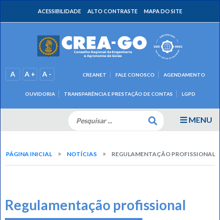
ACESSIBILIDADE
ALTO CONTRASTE
MAPA DO SITE
A
A +
A -
CREANET
FALE CONOSCO
AGENDAMENTO
OUVIDORIA
TRANSPARÊNCIA E PRESTAÇÃO DE CONTAS
LGPD
MENU
PÁGINA INICIAL
NOTÍCIAS
REGULAMENTAÇÃO PROFISSIONAL
Regulamentação profissional