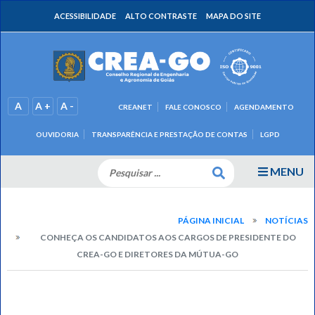
ACESSIBILIDADE
ALTO CONTRASTE
MAPA DO SITE
A
A +
A -
CREANET
FALE CONOSCO
AGENDAMENTO
OUVIDORIA
TRANSPARÊNCIA E PRESTAÇÃO DE CONTAS
LGPD
MENU
PÁGINA INICIAL
NOTÍCIAS
CONHEÇA OS CANDIDATOS AOS CARGOS DE PRESIDENTE DO
CREA-GO E DIRETORES DA MÚTUA-GO