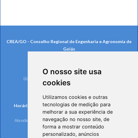
CREA/GO - Conselho Regional de Engenharia e Agronomia de
Goiás
Rua 239, nº 561, Setor Universitário
CEP: 74605-070 - Goiânia/GO
O nosso site usa
Telefones:
(62) 3221-6200 (Goiânia e Região Metropolitana)
cookies
0800 642 6598 (Demais Localidades)
(62) 3221-6297 (Ouvidoria)
Utilizamos cookies e outras
tecnologias de medição para
Horários de funcionamento de Segunda à Sexta-feira:
melhorar a sua experiência de
Atendimento Online e Telefônico: 8h às 17h
navegação no nosso site, de
Atendimento Presencial: 8h às 17h, mediante agendamento
forma a mostrar conteúdo
personalizado, anúncios