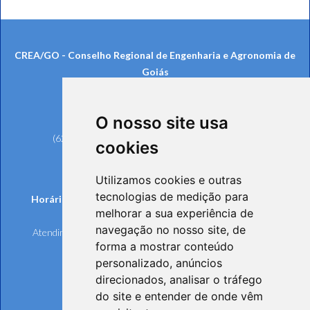
CREA/GO - Conselho Regional de Engenharia e Agronomia de
Goiás
Rua 239, nº 561, Setor Universitário
CEP: 74605-070 - Goiânia/GO
O nosso site usa
Telefones:
(62) 3221-6200 (Goiânia e Região Metropolitana)
cookies
0800 642 6598 (Demais Localidades)
(62) 3221-6297 (Ouvidoria)
Utilizamos cookies e outras
tecnologias de medição para
Horários de funcionamento de Segunda à Sexta-feira:
melhorar a sua experiência de
Atendimento Online e Telefônico: 8h às 17h
navegação no nosso site, de
Atendimento Presencial: 8h às 17h, mediante agendamento
forma a mostrar conteúdo
personalizado, anúncios
direcionados, analisar o tráfego
do site e entender de onde vêm