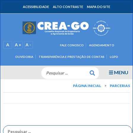
ACESSIBILIDADE
ALTO CONTRASTE
MAPA DO SITE
A
A +
A -
FALE CONOSCO
AGENDAMENTO
OUVIDORIA
TRANSPARÊNCIA E PRESTAÇÃO DE CONTAS
LGPD
MENU
PÁGINA INICIAL
PARCERIAS