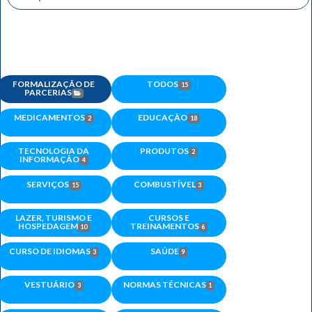
FORMALIZAÇÃO DE
TODOS
15
PARCERIAS
MEDICAMENTOS
EDUCAÇÃO
2
18
TECNOLOGIA DA
PRODUTOS
2
INFORMAÇÃO
4
SERVIÇOS
COMBUSTÍVEL
15
3
LAZER, TURISMO E
CURSOS E
HOSPEDAGEM
TREINAMENTOS
10
6
CURSO DE IDIOMAS
SAÚDE
3
9
VESTUÁRIO
NORMAS TÉCNICAS
3
1