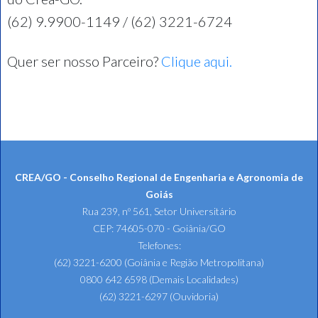
(62) 9.9900-1149 / (62) 3221-6724
Quer ser nosso Parceiro?
Clique aqui.
CREA/GO - Conselho Regional de Engenharia e Agronomia de
Goiás
Rua 239, nº 561, Setor Universitário
CEP: 74605-070 - Goiânia/GO
Telefones:
(62) 3221-6200 (Goiânia e Região Metropolitana)
0800 642 6598 (Demais Localidades)
(62) 3221-6297 (Ouvidoria)