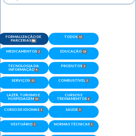
FORMALIZAÇÃO DE
TODOS
15
PARCERIAS
MEDICAMENTOS
EDUCAÇÃO
2
18
TECNOLOGIA DA
PRODUTOS
2
INFORMAÇÃO
4
SERVIÇOS
COMBUSTÍVEL
15
3
LAZER, TURISMO E
CURSOS E
HOSPEDAGEM
TREINAMENTOS
10
6
CURSO DE IDIOMAS
SAÚDE
3
9
VESTUÁRIO
NORMAS TÉCNICAS
3
1