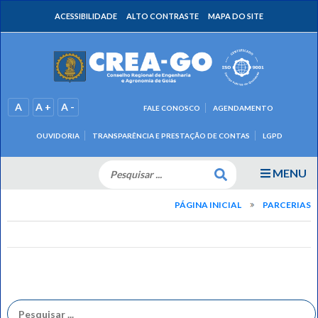
ACESSIBILIDADE
ALTO CONTRASTE
MAPA DO SITE
A
A +
A -
FALE CONOSCO
AGENDAMENTO
OUVIDORIA
TRANSPARÊNCIA E PRESTAÇÃO DE CONTAS
LGPD
MENU
PÁGINA INICIAL
PARCERIAS