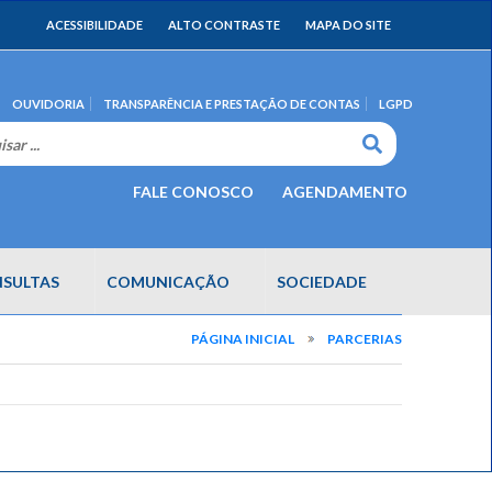
ACESSIBILIDADE
ALTO CONTRASTE
MAPA DO SITE
OUVIDORIA
TRANSPARÊNCIA E PRESTAÇÃO DE CONTAS
LGPD
FALE CONOSCO
AGENDAMENTO
SULTAS
COMUNICAÇÃO
SOCIEDADE
PÁGINA INICIAL
PARCERIAS