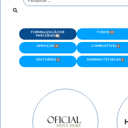
FORMALIZAÇÃO DE
TODOS
15
PARCERIAS
SERVIÇOS
COMBUSTÍVEL
15
3
VESTUÁRIO
NORMAS TÉCNICAS
3
1