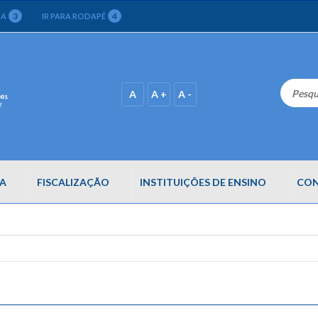
3
4
CA
IR PARA RODAPÉ
A
A +
A -
A
FISCALIZAÇÃO
INSTITUIÇÕES DE ENSINO
CON