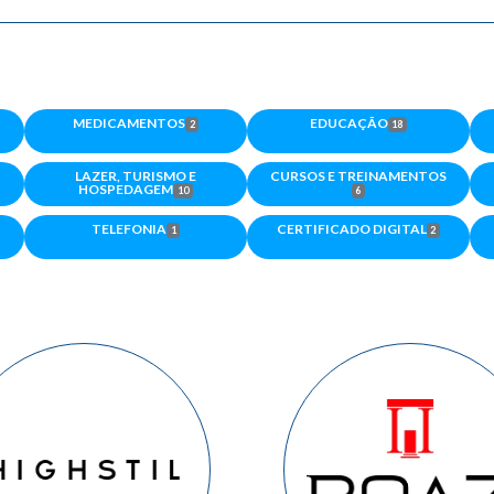
MEDICAMENTOS
EDUCAÇÃO
2
18
LAZER, TURISMO E
CURSOS E TREINAMENTOS
HOSPEDAGEM
10
6
TELEFONIA
CERTIFICADO DIGITAL
1
2