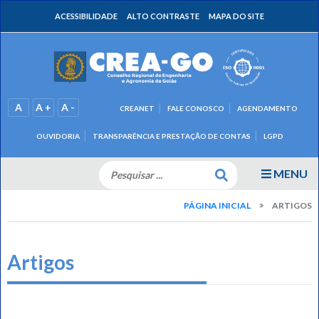
ACESSIBILIDADE
ALTO CONTRASTE
MAPA DO SITE
A
A +
A -
CREANET
FALE CONOSCO
AGENDAMENTO
OUVIDORIA
TRANSPARÊNCIA E PRESTAÇÃO DE CONTAS
LGPD
MENU
PÁGINA INICIAL
ARTIGOS
Artigos