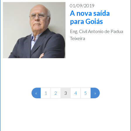
01/09/2019
A nova saída
para Goiás
Eng. Civil Antonio de Padua
Teixeira
Previous
Next
«
1
2
3
4
5
»