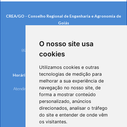
CREA/GO - Conselho Regional de Engenharia e Agronomia de
Goiás
Rua 239, nº 561, Setor Universitário
CEP: 74605-070 - Goiânia/GO
O nosso site usa
Telefones:
(62) 3221-6200 (Goiânia e Região Metropolitana)
cookies
0800 642 6598 (Demais Localidades)
(62) 3221-6297 (Ouvidoria)
Utilizamos cookies e outras
tecnologias de medição para
Horários de funcionamento de Segunda à Sexta-feira:
melhorar a sua experiência de
Atendimento Online e Telefônico: 8h às 17h
navegação no nosso site, de
Atendimento Presencial: 8h às 17h, mediante agendamento
forma a mostrar conteúdo
personalizado, anúncios
direcionados, analisar o tráfego
do site e entender de onde vêm
os visitantes.